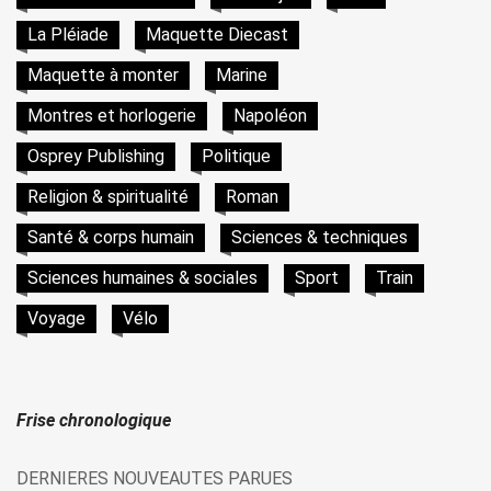
La Pléiade
Maquette Diecast
Maquette à monter
Marine
Montres et horlogerie
Napoléon
Osprey Publishing
Politique
Religion & spiritualité
Roman
Santé & corps humain
Sciences & techniques
Sciences humaines & sociales
Sport
Train
Voyage
Vélo
Frise chronologique
DERNIERES NOUVEAUTES PARUES