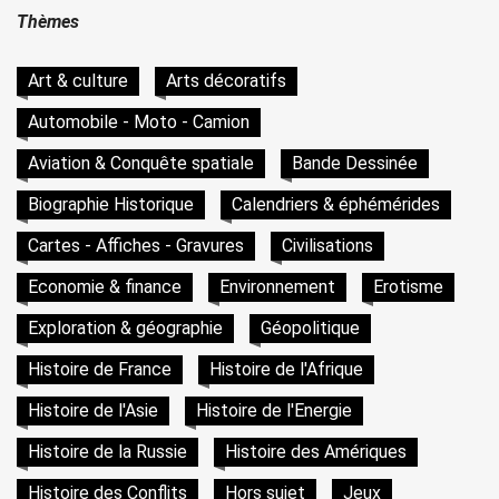
Thèmes
Art & culture
Arts décoratifs
Automobile - Moto - Camion
Aviation & Conquête spatiale
Bande Dessinée
Biographie Historique
Calendriers & éphémérides
Cartes - Affiches - Gravures
Civilisations
Economie & finance
Environnement
Erotisme
Exploration & géographie
Géopolitique
Histoire de France
Histoire de l'Afrique
Histoire de l'Asie
Histoire de l'Energie
Histoire de la Russie
Histoire des Amériques
Histoire des Conflits
Hors sujet
Jeux