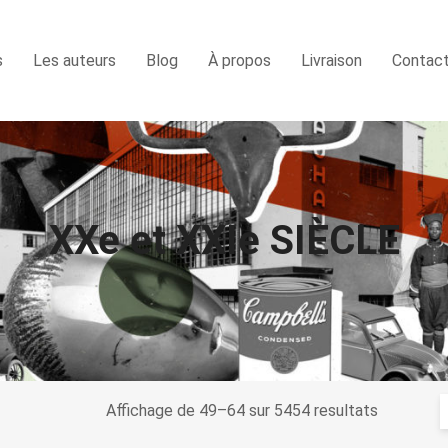
s
Les auteurs
Blog
À propos
Livraison
Contac
XXe et XXIe SIÈCLE
Affichage de 49–64 sur 5454 resultats