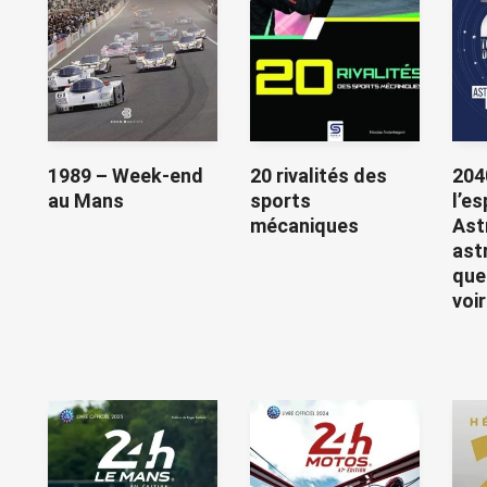
1989 – Week-end
20 rivalités des
204
au Mans
sports
l’e
mécaniques
Ast
ast
que
voir