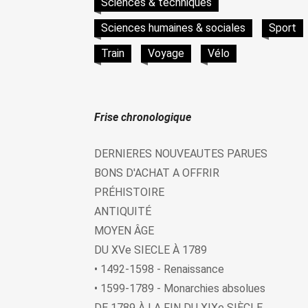
Sciences & techniques
Sciences humaines & sociales
Sport
Train
Voyage
Vélo
Frise chronologique
DERNIERES NOUVEAUTES PARUES
BONS D'ACHAT A OFFRIR
PRÉHISTOIRE
ANTIQUITÉ
MOYEN ÂGE
DU XVe SIECLE À 1789
• 1492-1598 - Renaissance
• 1599-1789 - Monarchies absolues
DE 1789 À LA FIN DU XIXe SIÈCLE