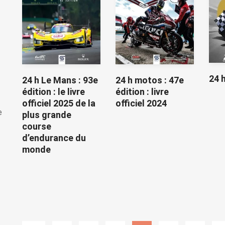
24 
24 h Le Mans : 93e
24 h motos : 47e
édition : le livre
édition : livre
officiel 2025 de la
officiel 2024
e
plus grande
course
d’endurance du
monde