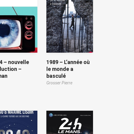
4 – nouvelle
1989 – L’année où
duction –
le monde a
man
basculé
Grosser Pierre