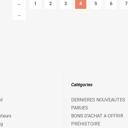
←
1
2
3
4
5
6
7
→
Catégories
il
DERNIERES NOUVEAUTES
PARUES
uteurs
BONS D'ACHAT A OFFRIR
og
PRÉHISTOIRE