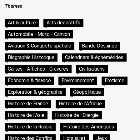
Thèmes
Art & culture
Arts décoratifs
Automobile - Moto - Camion
Aviation & Conquête spatiale
Bande Dessinée
Biographie Historique
Calendriers & éphémérides
Cartes - Affiches - Gravures
Civilisations
Economie & finance
Environnement
Erotisme
Exploration & géographie
Géopolitique
Histoire de France
Histoire de l'Afrique
Histoire de l'Asie
Histoire de l'Energie
Histoire de la Russie
Histoire des Amériques
Histoire des Conflits
Hors sujet
Jeux