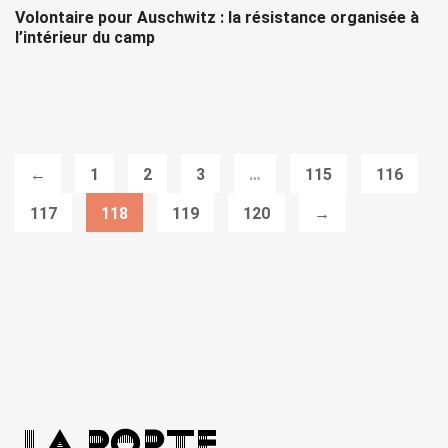
Volontaire pour Auschwitz : la résistance organisée à
l’intérieur du camp
←
1
2
3
…
115
116
117
118
119
120
→