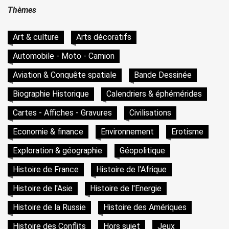
Thèmes
Art & culture
Arts décoratifs
Automobile - Moto - Camion
Aviation & Conquête spatiale
Bande Dessinée
Biographie Historique
Calendriers & éphémérides
Cartes - Affiches - Gravures
Civilisations
Economie & finance
Environnement
Erotisme
Exploration & géographie
Géopolitique
Histoire de France
Histoire de l'Afrique
Histoire de l'Asie
Histoire de l'Energie
Histoire de la Russie
Histoire des Amériques
Histoire des Conflits
Hors sujet
Jeux