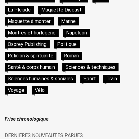
La Pléiade
Maquette Diecast
Maquette à monter
Marine
Montres et horlogerie
Napoléon
Osprey Publishing
Politique
Religion & spiritualité
Roman
Santé & corps humain
Sciences & techniques
Sciences humaines & sociales
Sport
Train
Voyage
Vélo
Frise chronologique
DERNIERES NOUVEAUTES PARUES