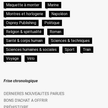
Maquette à monter
Marine
Montres et horlogerie
Napoléon
Osprey Publishing
Politique
Religion & spiritualité
Roman
Santé & corps humain
Sciences & techniques
Sciences humaines & sociales
Sport
Train
Voyage
Vélo
Frise chronologique
DERNIERES NOUVEAUTES PARUES
BONS D'ACHAT A OFFRIR
PRÉHISTOIRE