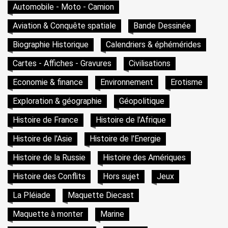
Automobile - Moto - Camion
Aviation & Conquête spatiale
Bande Dessinée
Biographie Historique
Calendriers & éphémérides
Cartes - Affiches - Gravures
Civilisations
Economie & finance
Environnement
Erotisme
Exploration & géographie
Géopolitique
Histoire de France
Histoire de l'Afrique
Histoire de l'Asie
Histoire de l'Energie
Histoire de la Russie
Histoire des Amériques
Histoire des Conflits
Hors sujet
Jeux
La Pléiade
Maquette Diecast
Maquette à monter
Marine