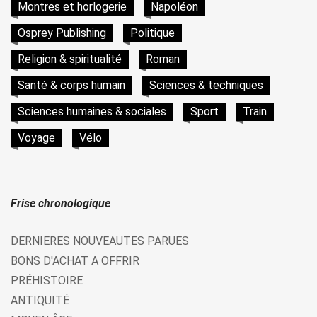
Montres et horlogerie
Napoléon
Osprey Publishing
Politique
Religion & spiritualité
Roman
Santé & corps humain
Sciences & techniques
Sciences humaines & sociales
Sport
Train
Voyage
Vélo
Frise chronologique
DERNIERES NOUVEAUTES PARUES
BONS D'ACHAT A OFFRIR
PRÉHISTOIRE
ANTIQUITÉ