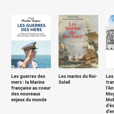
Les guerres des
Les marins du Roi-
Les
mers : la Marine
Soleil
tra
française au coeur
l’An
des nouveaux
Moy
enjeux du monde
Mob
d’é
d’e