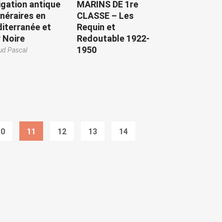
igation antique
MARINS DE 1re
inéraires en
CLASSE – Les
iterranée et
Requin et
 Noire
Redoutable 1922-
1950
ud Pascal
10
11
12
13
14