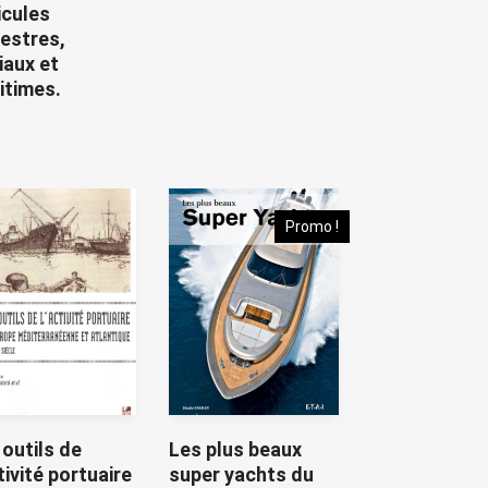
icules
restres,
iaux et
itimes.
Promo !
 outils de
Les plus beaux
tivité portuaire
super yachts du