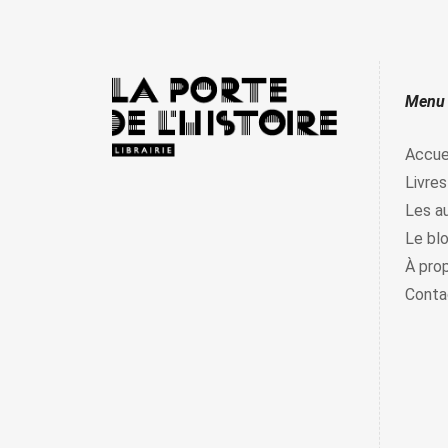
Menu
Accue
Livres
Les a
Le bl
À pro
Conta