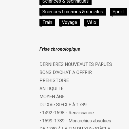
Sciences & techniques
Sciences humaines & sociales
Sport
Train
Voyage
Vélo
Frise chronologique
DERNIERES NOUVEAUTES PARUES
BONS D'ACHAT A OFFRIR
PRÉHISTOIRE
ANTIQUITÉ
MOYEN ÂGE
DU XVe SIECLE À 1789
• 1492-1598 - Renaissance
• 1599-1789 - Monarchies absolues
DE 1789 À LA FIN DU XIXe SIÈCLE