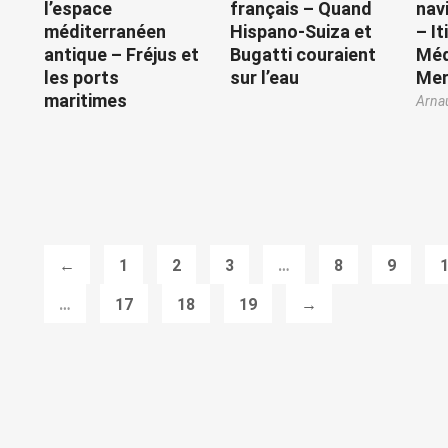
l’espace
français – Quand
nav
méditerranéen
Hispano-Suiza et
– It
antique – Fréjus et
Bugatti couraient
Méd
les ports
sur l’eau
Mer
maritimes
Arna
←
1
2
3
…
8
9
…
17
18
19
→