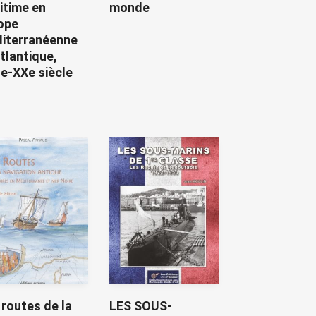
itime en
monde
ope
iterranéenne
atlantique,
Ie-XXe siècle
 routes de la
LES SOUS-