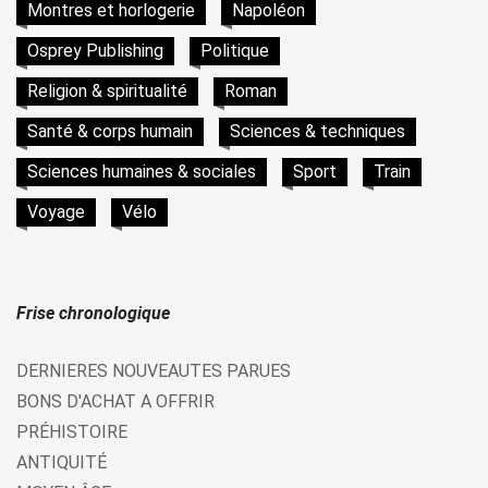
Montres et horlogerie
Napoléon
Osprey Publishing
Politique
Religion & spiritualité
Roman
Santé & corps humain
Sciences & techniques
Sciences humaines & sociales
Sport
Train
Voyage
Vélo
Frise chronologique
DERNIERES NOUVEAUTES PARUES
BONS D'ACHAT A OFFRIR
PRÉHISTOIRE
ANTIQUITÉ