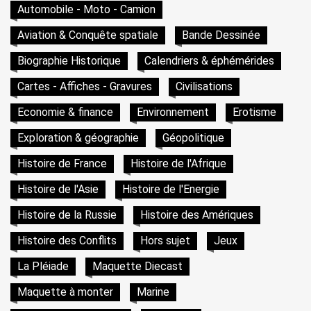
Automobile - Moto - Camion
Aviation & Conquête spatiale
Bande Dessinée
Biographie Historique
Calendriers & éphémérides
Cartes - Affiches - Gravures
Civilisations
Economie & finance
Environnement
Erotisme
Exploration & géographie
Géopolitique
Histoire de France
Histoire de l'Afrique
Histoire de l'Asie
Histoire de l'Energie
Histoire de la Russie
Histoire des Amériques
Histoire des Conflits
Hors sujet
Jeux
La Pléiade
Maquette Diecast
Maquette à monter
Marine