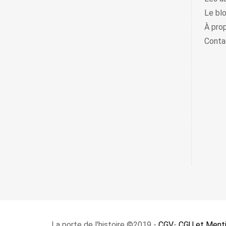
Le bl
À pro
Conta
La porte de l'histoire ©2019 -
CGV
-
CGU et Menti