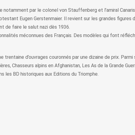
rnée notamment par le colonel von Stauffenberg et l’amiral Canari
testant Eugen Gerstenmaier. Il revient sur les grandes figures de
t de faire le salut nazi dès 1936.
nalités méconnues des Français. Des modèles qui font réfléchir, 
é une trentaine d’ouvrages couronnés par une dizaine de prix. Parm
ères, Chasseurs alpins en Afghanistan, Les As de la Grande Guer
ans les BD historiques aux Editions du Triomphe.