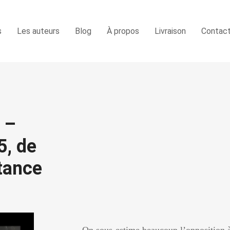
s
Les auteurs
Blog
À propos
Livraison
Contac
r –
, de
stance