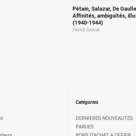
Pétain, Salazar, De Gaulle
Affinités, ambiguités, ill
(1940-1944)
Patrick Gautrat
Catégories
il
DERNIERES NOUVEAUTES
PARUES
uteurs
BONS D'ACHAT A OFFRIR