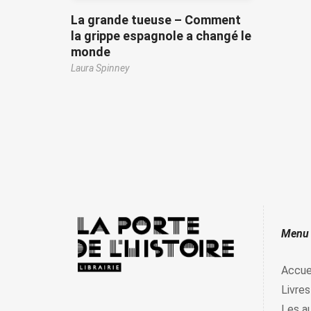
La grande tueuse – Comment
la grippe espagnole a changé le
monde
Laura Spinney
Menu
Accue
Livres
Les a