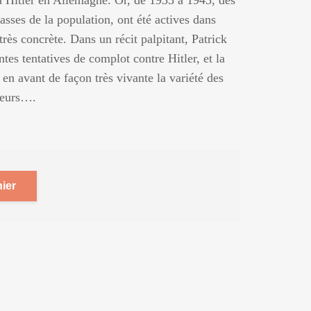
 Hitler en Allemagne. Or, de 1933 à 1945, des
lasses de la population, ont été actives dans
très concrète. Dans un récit palpitant, Patrick
ntes tentatives de complot contre Hitler, et la
 en avant de façon très vivante la variété des
cteurs….
ier