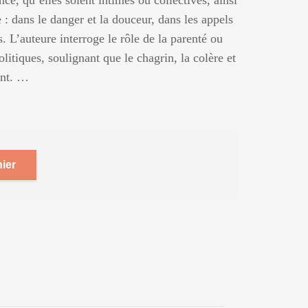
nce, qu’elles soient intimes ou collectives, ainsi
 : dans le danger et la douceur, dans les appels
s. L’auteure interroge le rôle de la parenté ou
itiques, soulignant que le chagrin, la colère et
ent. …
ier