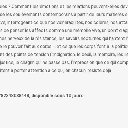
ules ? Comment les émotions et les relations peuvent-elles dev
rse les soulèvements contemporains à partir de leurs matières sen
ive, interrogeant ce que nos vulnérabilités, nos colères, nos att
mais de penser les affects comme une mémoire vive, un point d’ap
es nerveux de la résistance, les savoirs nocturnes qui hantent l
ue le pouvoir fait aux corps – et ce que les corps font à la politiq
t des points de tension (l’indignation, le deuil, la mémoire, les l
justice, le chagrin qui ne passe pas, l’impression que ce qui com
tent à porter attention à ce qui, en chacun, résiste déjà.
9782348088148, disponible sous 10 jours.