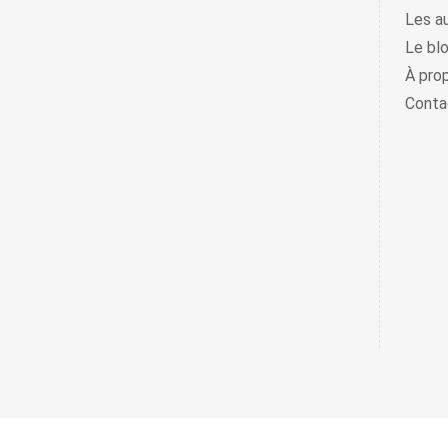
Les a
Le bl
À pro
Conta