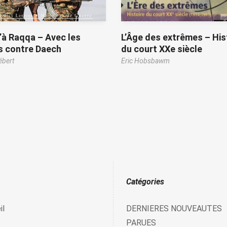
à Raqqa – Avec les
L’Âge des extrêmes – His
s contre Daech
du court XXe siècle
ébert
Eric Hobsbawm
Catégories
il
DERNIERES NOUVEAUTES
PARUES