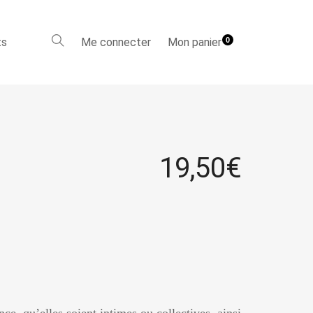
ts
Me connecter
Mon panier
0
19,50
€