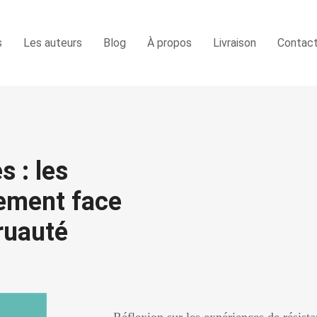
s
Les auteurs
Blog
À propos
Livraison
Contac
s : les
hement face
cruauté