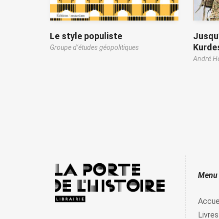
Le style populiste
Jusqu’
Kurde
Groupe d’études géopolitiques
André H
Menu
Accue
Livres