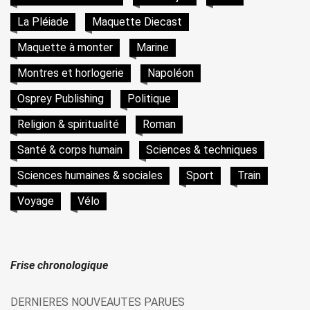
La Pléiade
Maquette Diecast
Maquette à monter
Marine
Montres et horlogerie
Napoléon
Osprey Publishing
Politique
Religion & spiritualité
Roman
Santé & corps humain
Sciences & techniques
Sciences humaines & sociales
Sport
Train
Voyage
Vélo
Frise chronologique
DERNIERES NOUVEAUTES PARUES