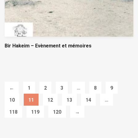
Bir Hakeim – Evènement et mémoires
←
1
2
3
…
8
9
10
11
12
13
14
…
118
119
120
→