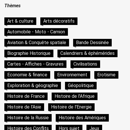
Thèmes
Art & culture
Arts décoratifs
Automobile - Moto - Camion
Aviation & Conquête spatiale
Bande Dessinée
Biographie Historique
Calendriers & éphémérides
Cartes - Affiches - Gravures
Civilisations
Economie & finance
Environnement
Erotisme
Exploration & géographie
Géopolitique
Histoire de France
Histoire de l'Afrique
Histoire de l'Asie
Histoire de l'Energie
Histoire de la Russie
Histoire des Amériques
Histoire des Conflits
Hors sujet
Jeux