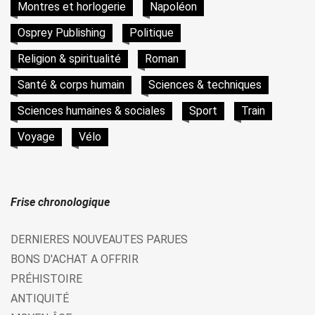
Montres et horlogerie
Napoléon
Osprey Publishing
Politique
Religion & spiritualité
Roman
Santé & corps humain
Sciences & techniques
Sciences humaines & sociales
Sport
Train
Voyage
Vélo
Frise chronologique
DERNIERES NOUVEAUTES PARUES
BONS D'ACHAT A OFFRIR
PRÉHISTOIRE
ANTIQUITÉ