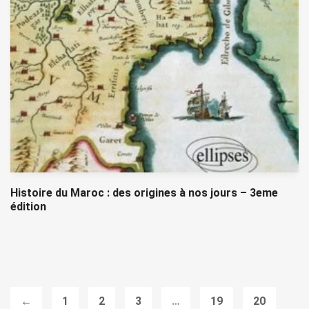
Histoire du Maroc : des origines à nos jours – 3eme
édition
←
1
2
3
…
19
20