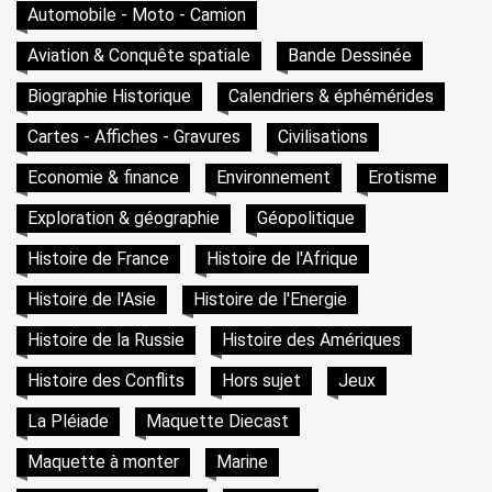
Automobile - Moto - Camion
Aviation & Conquête spatiale
Bande Dessinée
Biographie Historique
Calendriers & éphémérides
Cartes - Affiches - Gravures
Civilisations
Economie & finance
Environnement
Erotisme
Exploration & géographie
Géopolitique
Histoire de France
Histoire de l'Afrique
Histoire de l'Asie
Histoire de l'Energie
Histoire de la Russie
Histoire des Amériques
Histoire des Conflits
Hors sujet
Jeux
La Pléiade
Maquette Diecast
Maquette à monter
Marine