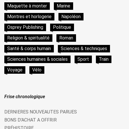
Maquette à monter
Marine
Montres et horlogerie
Napoléon
Osprey Publishing
Politique
Religion & spiritualité
Roman
Santé & corps humain
Sciences & techniques
Sciences humaines & sociales
Sport
Train
Voyage
Vélo
Frise chronologique
DERNIERES NOUVEAUTES PARUES
BONS D'ACHAT A OFFRIR
PRÉHISTOIRE