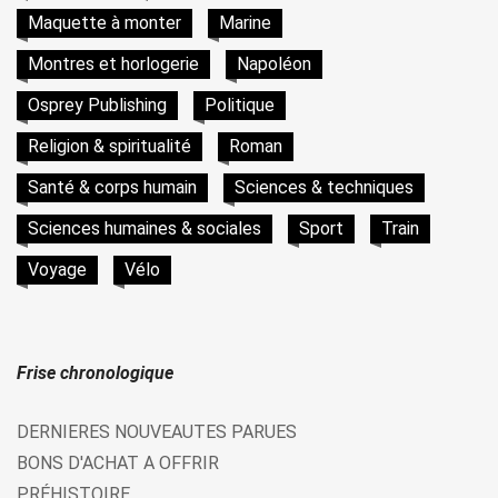
Maquette à monter
Marine
Montres et horlogerie
Napoléon
Osprey Publishing
Politique
Religion & spiritualité
Roman
Santé & corps humain
Sciences & techniques
Sciences humaines & sociales
Sport
Train
Voyage
Vélo
Frise chronologique
DERNIERES NOUVEAUTES PARUES
BONS D'ACHAT A OFFRIR
PRÉHISTOIRE