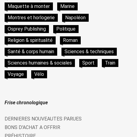
Maquette à monter
Marine
Montres et horlogerie
Napoléon
Osprey Publishing
Politique
Religion & spiritualité
Roman
Santé & corps humain
Sciences & techniques
Sciences humaines & sociales
Sport
Train
Voyage
Vélo
Frise chronologique
DERNIERES NOUVEAUTES PARUES
BONS D'ACHAT A OFFRIR
PRÉHISTOIRE