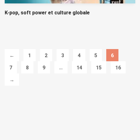
K-pop, soft power et culture globale
←
1
2
3
4
5
6
7
8
9
…
14
15
16
→