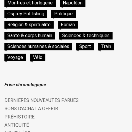
Montres et horlogerie
Napoléon
Osprey Publishing
Politique
Religion & spiritualité
Roman
Santé & corps humain
Sciences & techniques
Sciences humaines & sociales
Sport
Train
Voyage
Vélo
Frise chronologique
DERNIERES NOUVEAUTES PARUES
BONS D'ACHAT A OFFRIR
PRÉHISTOIRE
ANTIQUITÉ