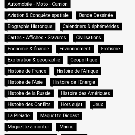
Automobile - Moto - Camion
Aviation & Conquête spatiale
Bande Dessinée
Biographie Historique
Calendriers & éphémérides
Cartes - Affiches - Gravures
Civilisations
Economie & finance
Environnement
Erotisme
Exploration & géographie
Géopolitique
Histoire de France
Histoire de l'Afrique
Histoire de l'Asie
Histoire de l'Energie
Histoire de la Russie
Histoire des Amériques
Histoire des Conflits
Hors sujet
Jeux
La Pléiade
Maquette Diecast
Maquette à monter
Marine