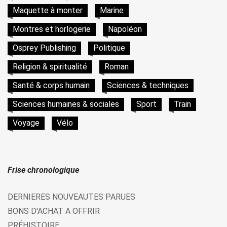
Maquette à monter
Marine
Montres et horlogerie
Napoléon
Osprey Publishing
Politique
Religion & spiritualité
Roman
Santé & corps humain
Sciences & techniques
Sciences humaines & sociales
Sport
Train
Voyage
Vélo
Frise chronologique
DERNIERES NOUVEAUTES PARUES
BONS D'ACHAT A OFFRIR
PRÉHISTOIRE