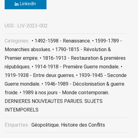
LinkedIn
UGS :
LIV-2023-002
Catégories :
• 1492-1598 - Renaissance
,
• 1599-1789 -
Monarchies absolues
,
• 1790-1815 - Révolution &
Premier empire
,
• 1816-1913 - Restauration & premières
républiques
,
• 1914-1918 - Première Guerre mondiale
,
•
1919-1938 - Entre deux guerres
,
• 1939-1945 - Seconde
Guerre mondiale
,
• 1946-1989 - Décolonisation & guerre
froide
,
• 1989 à nos jours - Monde contemporain
,
DERNIERES NOUVEAUTES PARUES
,
SUJETS
INTEMPORELS
Étiquettes :
Géopolitique
,
Histoire des Conflits