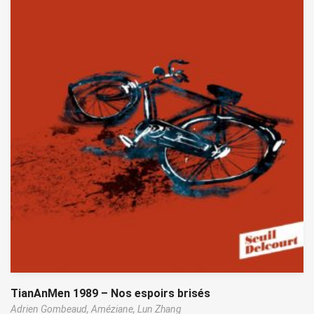
TianAnMen 1989 – Nos espoirs brisés
Adrien Gombeaud,
Améziane,
Lun Zhang