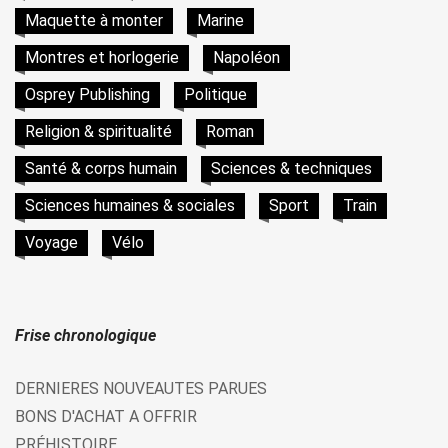
Maquette à monter
Marine
Montres et horlogerie
Napoléon
Osprey Publishing
Politique
Religion & spiritualité
Roman
Santé & corps humain
Sciences & techniques
Sciences humaines & sociales
Sport
Train
Voyage
Vélo
Frise chronologique
DERNIERES NOUVEAUTES PARUES
BONS D'ACHAT A OFFRIR
PRÉHISTOIRE